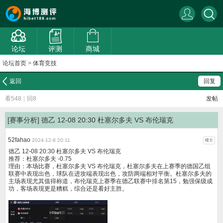
论坛
评测
商城
论坛首页
>
体育竞技
返回
回复
看548
|
回8
发帖
[赛事分析]
德乙 12-08 20:30 杜塞尔多夫 VS 布伦瑞克
52fahao
2024-12-8 20:11
楼主
德乙 12-08 20:30 杜塞尔多夫 VS 布伦瑞克
推荐：杜塞尔多夫 -0.75
理由：本场比赛，杜塞尔多夫 VS 布伦瑞克，杜塞尔多夫在上赛季的德国乙组
联赛中表现出色，球队在进攻端表现出色，攻防两端相对平衡。杜塞尔多夫的
主场表现尤其值得称道，布伦瑞克上赛季在德乙联赛中排名第15，勉强保级成
功，客场表现更是糟糕，综合还是看好主胜。