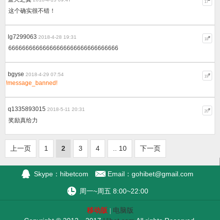
17
这个确实很不错！
lg7299063
2018-4-28 19:31
#
18
66666666666666666666666666666666
bgyse
2018-4-29 07:54
#
19
!message_banned!
q1335893015
2018-5-11 20:31
#
20
奖励真给力
上一页
1
2
3
4
.. 10
下一页
Skype：hibetcom
Email：
gohibet@gmail.com
周一~周五 8:00~22:00
移动版
电脑版
|