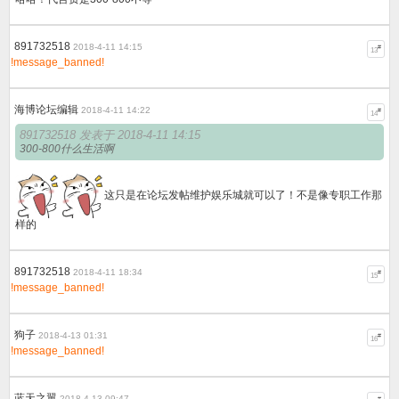
891732518
2018-4-11 14:15
#
13
!message_banned!
海博论坛编辑
2018-4-11 14:22
#
14
891732518 发表于 2018-4-11 14:15
300-800什么生活啊
这只是在论坛发帖维护娱乐城就可以了！不是像专职工作那
样的
891732518
2018-4-11 18:34
#
15
!message_banned!
狗子
2018-4-13 01:31
#
16
!message_banned!
蓝天之翼
2018-4-13 09:47
#