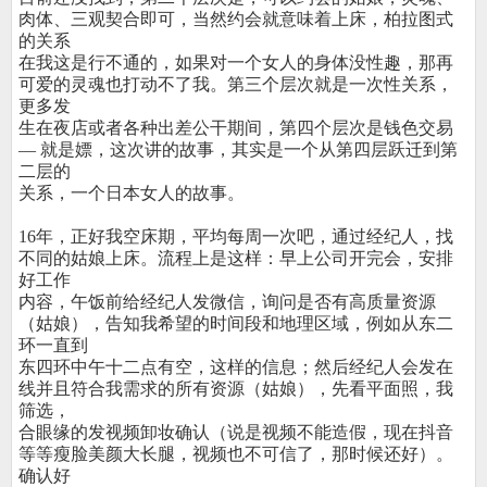
肉体、三观契合即可，当然约会就意味着上床，柏拉图式
的关系
在我这是行不通的，如果对一个女人的身体没性趣，那再
可爱的灵魂也打动不了我。第三个层次就是一次性关系，
更多发
生在夜店或者各种出差公干期间，第四个层次是钱色交易
— 就是嫖，这次讲的故事，其实是一个从第四层跃迁到第
二层的
关系，一个日本女人的故事。
16年，正好我空床期，平均每周一次吧，通过经纪人，找
不同的姑娘上床。流程上是这样：早上公司开完会，安排
好工作
内容，午饭前给经纪人发微信，询问是否有高质量资源
（姑娘），告知我希望的时间段和地理区域，例如从东二
环一直到
东四环中午十二点有空，这样的信息；然后经纪人会发在
线并且符合我需求的所有资源（姑娘），先看平面照，我
筛选，
合眼缘的发视频卸妆确认（说是视频不能造假，现在抖音
等等瘦脸美颜大长腿，视频也不可信了，那时候还好）。
确认好