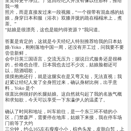
里觉得更干净点。）这回经纪人并没有像以往那样，推给
我一堆
照片，而是直接发过来一段视频，“一个很带有混血感的姑
娘，身穿日本和服（浴衣）双膝并拢的跪在榻榻米上，煮
茶。”
“姑娘是很漂亮，这也是能约得资源？”我问道。
答案是肯定的，这就是今天经纪人特别推荐给我的日本姑
娘-Yoko，刚刚落地中国一周，还没有开工过，问我要不要
尝尝新鲜，
会中日英三国语言，交流无压力；据说日式服务还是很棒
的，价格也合理。日本我也去过不少次，姑娘脸都还可
以，陪酒唱歌，
摸摸抱抱还行，就是这腿实在是又弯又短，无法直视；我
赶紧让经纪人发了全身照过来，确认身材比例，出乎意
料，Yoko 是个
很直比例很好的长腿姑娘。这自然就勾起了我的名族气概
和求知欲，今天可以享受一下东瀛伊人的温柔了。
确认了时间和地址，叫车前往，是一个东三环不错的小
区，门禁森严，需要停在地库，姑娘下来接，我在停车场
门前等了大约
三分钟，约么165左右瘦瘦小小，棕色头发，皮肤白皙，上