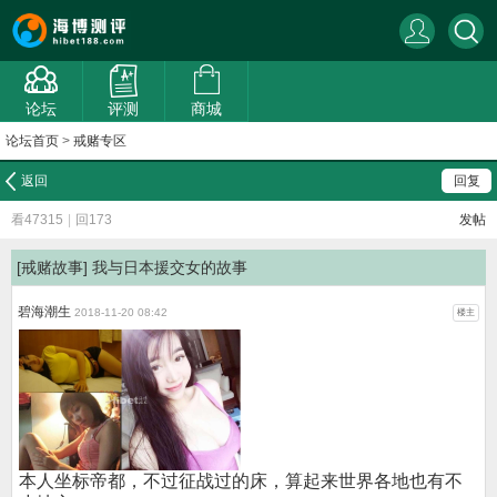
论坛
评测
商城
论坛首页
>
戒赌专区
返回
回复
看47315
|
回173
发帖
[戒赌故事]
我与日本援交女的故事
碧海潮生
2018-11-20 08:42
楼主
本人坐标帝都，不过征战过的床，算起来世界各地也有不