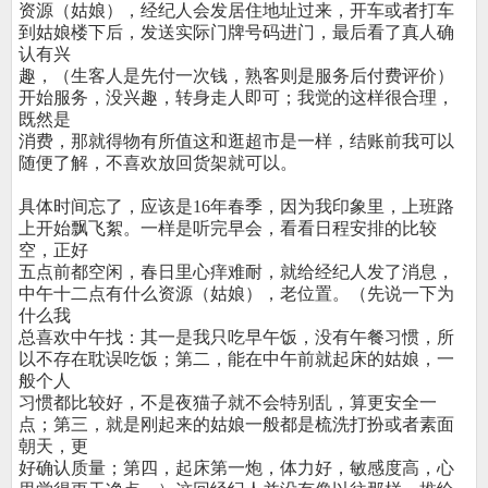
资源（姑娘），经纪人会发居住地址过来，开车或者打车
到姑娘楼下后，发送实际门牌号码进门，最后看了真人确
认有兴
趣，（生客人是先付一次钱，熟客则是服务后付费评价）
开始服务，没兴趣，转身走人即可；我觉的这样很合理，
既然是
消费，那就得物有所值这和逛超市是一样，结账前我可以
随便了解，不喜欢放回货架就可以。
具体时间忘了，应该是16年春季，因为我印象里，上班路
上开始飘飞絮。一样是听完早会，看看日程安排的比较
空，正好
五点前都空闲，春日里心痒难耐，就给经纪人发了消息，
中午十二点有什么资源（姑娘），老位置。（先说一下为
什么我
总喜欢中午找：其一是我只吃早午饭，没有午餐习惯，所
以不存在耽误吃饭；第二，能在中午前就起床的姑娘，一
般个人
习惯都比较好，不是夜猫子就不会特别乱，算更安全一
点；第三，就是刚起来的姑娘一般都是梳洗打扮或者素面
朝天，更
好确认质量；第四，起床第一炮，体力好，敏感度高，心