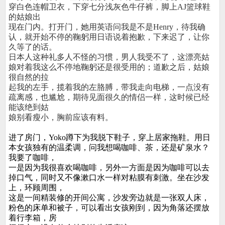
穿白色连帽卫衣，下穿七分浅灰色牛仔裤，脚上AJ篮球鞋
的姑娘出
现在门内。打开门，她用英语问我是不是Henry，待我确
认，就开始不停的鞠躬用日语说着抱歉，下来迟了，让你
久等了的话。
日本人这种礼多人不怪的习惯，男人我受不了，这漂亮姑
娘对着我这么不停地鞠躬还是很受用的；道歉之后，姑娘
很自然的拉
起我的左手，揽着我的左胳膊，带我走向电梯，一点没有
疏离感，也尴尬，期待见面很久的情侣一样，这时候已经
能该绝到姑
娘别看瘦小，胸前应该有料。
进了房门，Yoko蹲下为我脱下鞋子，穿上居家拖鞋。用日
本女孩独有的温柔调，问我想喝咖啡、茶，还是矿泉水？
我要了咖啡，
一是因为我很喜欢喝咖啡，另外一方面是因为咖啡可以去
掉口气，同时又不像漱口水一样对粘膜有刺激。坐在沙发
上，环顾周围，
这是一间精装修的开间公寓，沙发旁边就是一张双人床，
粉色的床单和被子，可以看出女孩刚到，因为角落还摆放
着行李箱，房