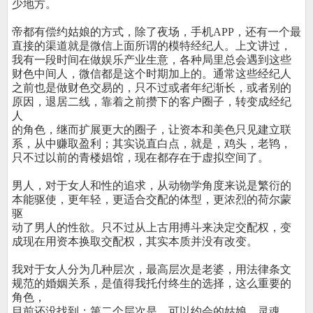
少地方。
帝都有偿约姑娘的方式，除了夜场，手机APP，还有一个最
直接的渠道就是微信上面所谓的模特经纪人。上文讲过，
我有一段时间在做娱乐产业生意，各种局里总会遇到这些
财色中间人，微信都是这个时期加上的。通常这些经纪人
之前也是做财色交易的，只不过或者年纪渐长，或者别的
原因，退居二线，靠着之前攒下的客户圈子，转变成经纪
人
的角色，继而扩展更大的圈子，让资本和美色只见建立联
系，从中赚取盈利；其实说直白点，就是，鸡头，老鸨，
只不过以前的青楼娼馆，现在都存在于虚拟空间了。
男人，对于女人和性的追求，从动物学角度来说是繁衍的
本能驱使，更年轻，更适合交配的体型，更浓烈的荷尔蒙
驱
动了男人的性欲。只不过从上古用搏斗来决定交配权，变
成现在用资本换取交配权，其实本质并没有改变。
我对于女人分为几种层次，最高层次是老婆，用法律条文
规范的婚姻关系，是值得我托付终生的选择，这么重要的
角色，
目前还没找到；第二个层次是，可以约会的姑娘，灵魂、