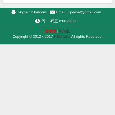
Skype：hibetcom
Email：
gohibet@gmail.com
周一~周五 8:00~22:00
移动版
电脑版
|
Copyright © 2012～2017
Hibet.com
All rights Reserved.