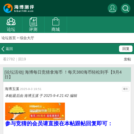
论坛
评测
商城
论坛首页
>
综合大厅
返回
回复
看2782
|
回19
发帖
[论坛活动]
海博每日竞猜拿海币 ！每天380海币轻松到手【9月4
日】
海博玉溪
2025-9-3 19:51
楼主
本帖最后由 海博玉溪 于 2025-9-4 21:42 编辑
参与竞猜的会员请直接在本帖跟帖回复即可：