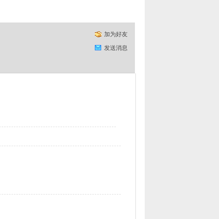
加为好友
发送消息