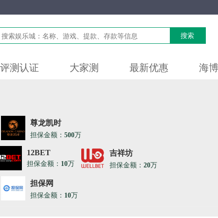
搜索
评测认证
大家测
最新优惠
海