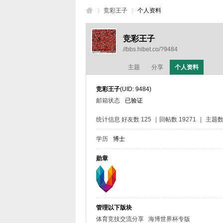
竞彩王子
个人资料
竞彩王子
//bbs.hibet.co/?9484
海
›
›
主题
分享
个人资料
竞彩王子
(UID: 9484)
邮箱状态
已验证
统计信息
好友数 125
|
回帖数 19271
|
主题数 
学历
博士
博
勋章
管理以下版块
体育竞技交流分享
海博世界杯专版