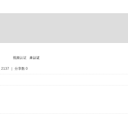
视频认证
未认证
2137
|
分享数 0