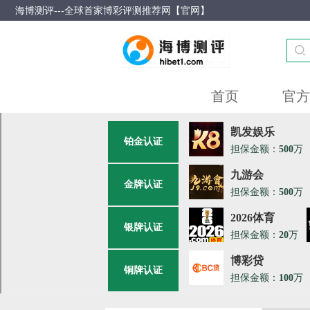
海博测评---全球首家博彩评测推荐网【官网】
首页
官方