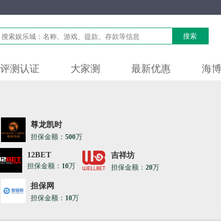
搜索
评测认证
大家测
最新优惠
海