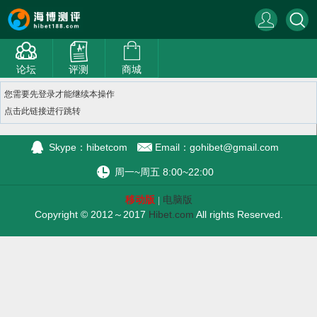
论坛
评测
商城
您需要先登录才能继续本操作
点击此链接进行跳转
Skype：hibetcom
Email：
gohibet@gmail.com
周一~周五 8:00~22:00
移动版
电脑版
|
Copyright © 2012～2017
Hibet.com
All rights Reserved.