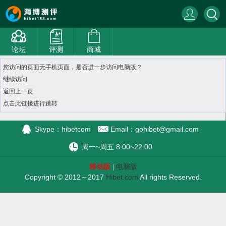
论坛
评测
商城
您访问的页面无手机页面，是否进一步访问电脑版？
继续访问
返回上一页
点击此链接进行跳转
Skype：hibetcom
Email：
gohibet@gmail.com
周一~周五 8:00~22:00
移动版
电脑版
|
Copyright © 2012～2017
Hibet.com
All rights Reserved.