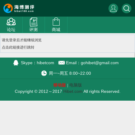
论坛
评测
商城
请先登录后才能继续浏览
点击此链接进行跳转
Skype：hibetcom
Email：
gohibet@gmail.com
周一~周五 8:00~22:00
移动版
电脑版
|
Copyright © 2012～2017
Hibet.com
All rights Reserved.