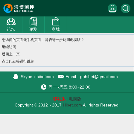
论坛
评测
商城
您访问的页面无手机页面，是否进一步访问电脑版？
继续访问
返回上一页
点击此链接进行跳转
Skype：hibetcom
Email：
gohibet@gmail.com
周一~周五 8:00~22:00
移动版
电脑版
|
Copyright © 2012～2017
Hibet.com
All rights Reserved.