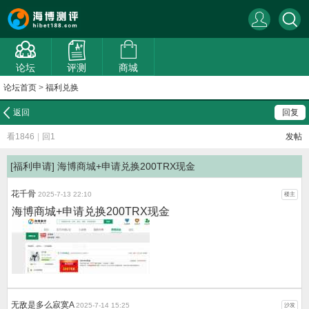
论坛
评测
商城
论坛首页
>
福利兑换
返回
回复
看1846
|
回1
发帖
[福利申请]
海博商城+申请兑换200TRX现金
花千骨
2025-7-13 22:10
楼主
海博商城+申请兑换200TRX现金
无敌是多么寂寞A
2025-7-14 15:25
沙发