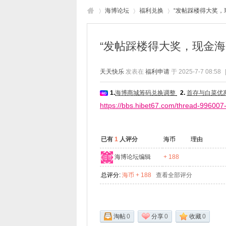
海博论坛
福利兑换
“发帖踩楼得大奖，现
“发帖踩楼得大奖，现金海
海
›
›
›
天天快乐
发表在
福利申请
于 2025-7-7 08:58
1.
海博商城筹码兑换调整
2.
首存与白菜优
https://bbs.hibet67.com/thread-996007
已有
1
人评分
海币
理由
博
海博论坛编辑
+ 188
总评分:
海币 + 188
查看全部评分
淘帖
0
分享
0
收藏
0