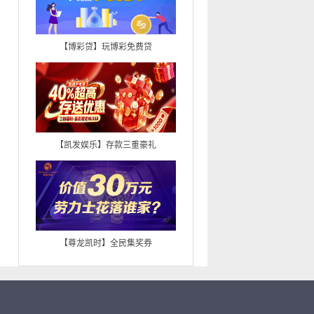
最新上线《赌场三十六计》
作者：
娜宝儿
《嫖情赌义》连载中
作者：
沁园春雪