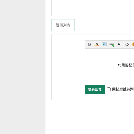
论
返回列表
坛
您需要登
回帖后跳转到
发表回复