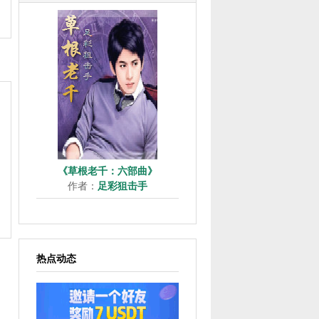
《草根老千：六部曲》
作者：
足彩狙击手
热点动态