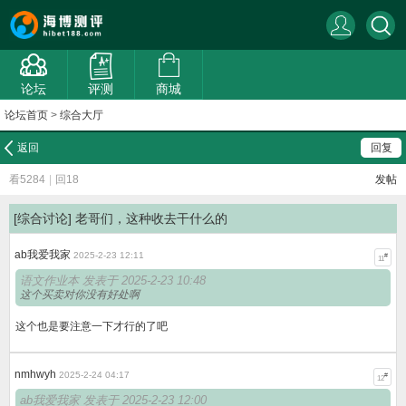
论坛
评测
商城
论坛首页
>
综合大厅
返回
回复
看5284
|
回18
发帖
[综合讨论]
老哥们，这种收去干什么的
ab我爱我家
2025-2-23 12:11
#
11
语文作业本 发表于 2025-2-23 10:48
这个买卖对你没有好处啊
这个也是要注意一下才行的了吧
nmhwyh
2025-2-24 04:17
#
12
ab我爱我家 发表于 2025-2-23 12:00