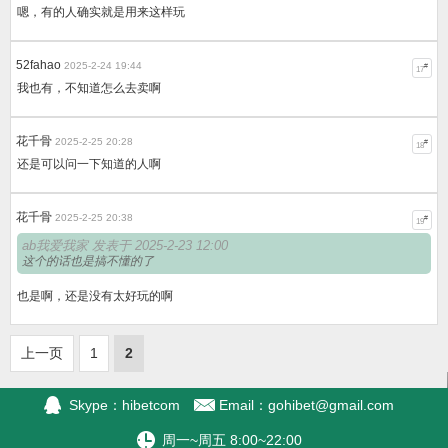
嗯，有的人确实就是用来这样玩
52fahao
2025-2-24 19:44
#
17
我也有，不知道怎么去卖啊
花千骨
2025-2-25 20:28
#
18
还是可以问一下知道的人啊
花千骨
2025-2-25 20:38
#
19
ab我爱我家 发表于 2025-2-23 12:00
这个的话也是搞不懂的了
也是啊，还是没有太好玩的啊
上一页
1
2
Skype：hibetcom
Email：
gohibet@gmail.com
周一~周五 8:00~22:00