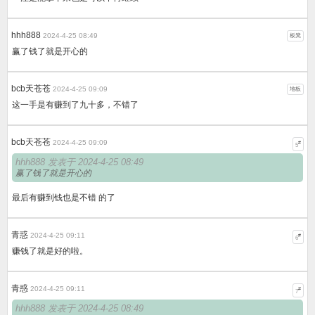
hhh888
2024-4-25 08:49
板凳
赢了钱了就是开心的
bcb天苍苍
2024-4-25 09:09
地板
这一手是有赚到了九十多，不错了
bcb天苍苍
2024-4-25 09:09
#
5
hhh888 发表于 2024-4-25 08:49
赢了钱了就是开心的
最后有赚到钱也是不错 的了
青惑
2024-4-25 09:11
#
6
赚钱了就是好的啦。
青惑
2024-4-25 09:11
#
7
hhh888 发表于 2024-4-25 08:49