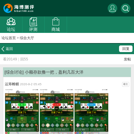
论坛
评测
商城
论坛首页
>
综合大厅
返回
回复
看20149
|
回55
发帖
[综合讨论]
小额存款撸一把，盈利几百大洋
运筹帷幄
2020-9-2 05:45
楼主