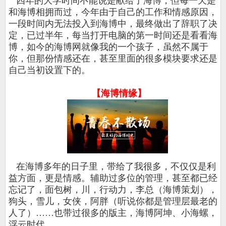
四年的大学时间不能说是献给了海博，但每一天是
和海博相拥而过，今年由于自己的工作和情感原因，
一段时间内无法投入到海博中，最终做出了辞职了决
定，已过半年，每当打开电脑的第一时间还是看看海
博，如今的海博网就像我的一个孩子，虽然不属于
你，但那份情感还在，甚至里面的很多模块要求还是
自己当初设置下的。
【海博情缘】
在海博多年的日子里，带给了我很多，不仅仅是利
益方面，更是情感。辅助过多位的管理，甚至都已经
忘记了，面包树，川，行动力，李总（海博策划），
狗头，雪儿，女侠，阿胖（听说你都是管理层最老的
人了）……也带过很多的版主，海博阿坤、小海螺，
浮云时代……