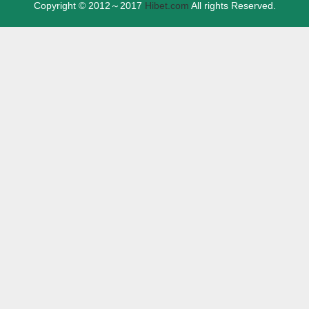
Copyright © 2012～2017
Hibet.com
All rights Reserved.