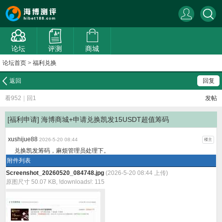
论坛
评测
商城
论坛首页
>
福利兑换
返回
回复
看952
|
回1
发帖
[福利申请]
海博商城+申请兑换凯发15USDT超值筹码
xushijue88
2026-5-20 08:44
楼主
兑换凯发筹码，麻烦管理员处理下。
附件列表
Screenshot_20260520_084748.jpg
(2026-5-20 08:44 上传)
原图尺寸 50.07 KB, !downloads!: 115