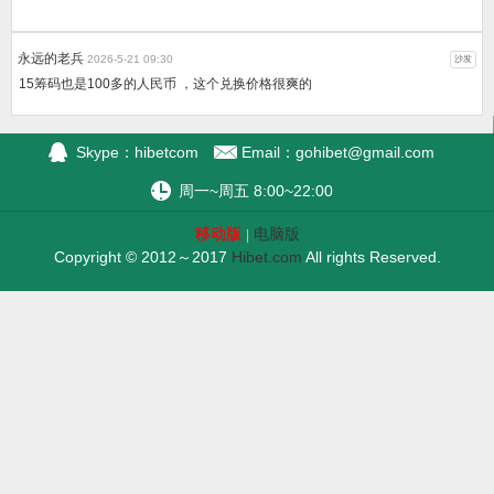
永远的老兵
2026-5-21 09:30
沙发
15筹码也是100多的人民币 ，这个兑换价格很爽的
Skype：hibetcom
Email：
gohibet@gmail.com
周一~周五 8:00~22:00
移动版
电脑版
|
Copyright © 2012～2017
Hibet.com
All rights Reserved.