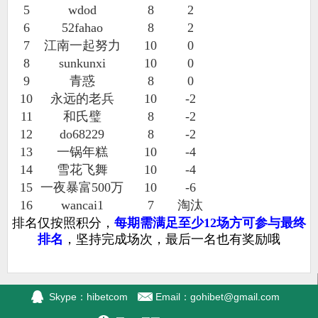
5
wdod
8
2
6
52fahao
8
2
7
江南一起努力
10
0
8
sunkunxi
10
0
9
青惑
8
0
10
永远的老兵
10
-2
11
和氏璧
8
-2
12
do68229
8
-2
13
一锅年糕
10
-4
14
雪花飞舞
10
-4
15
一夜暴富500万
10
-6
16
wancai1
7
淘汰
排名仅按照积分，
每期需满足至少12场方可参与最终
排名
，坚持完成场次，最后一名也有奖励哦
Skype：hibetcom
Email：
gohibet@gmail.com