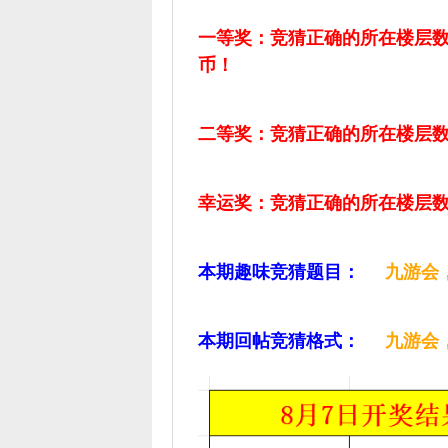
一等奖：竞猜正确的所在楼层数
博
币！
二等奖：竞猜正确的所在楼层数
幸运奖：竞猜正确的所在楼层数
彩
本期趣味竞猜题目：
九游会，
本期回帖竞猜格式
：
九游会，