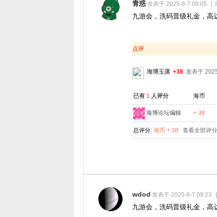
青惑
发表于 2025-8-7 09:05
|
九游会，洗码晋级礼金，高达
点评
海博玉溪
+38
发表于 2025-
已有
1
人评分
海币
海博论坛编辑
+ 38
总评分:
海币 + 38
查看全部评
wdod
发表于 2025-8-7 09:23
|
九游会，洗码晋级礼金，高