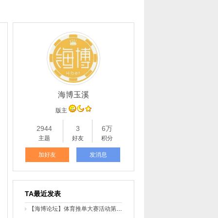
海博玉溪
版主
2944
3
6万
主题
好友
积分
加好友
发消息
TA最近发表
【海博论坛】体育推单大赛活动第三十八期【7】（8月9日）