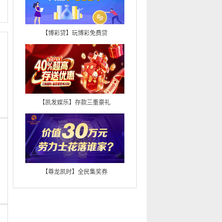
最新上线《赌场三十六计》
作者：
娜宝儿
《嫖情赌义》连载中
作者：
沁园春雪