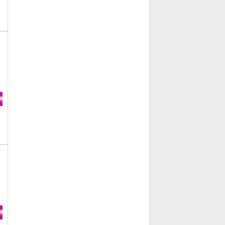
神榜
神榜