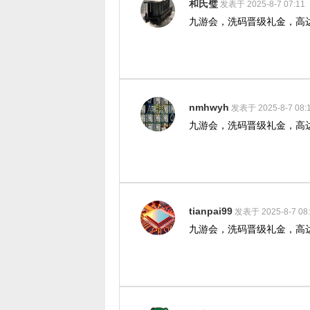
和氏璧
发表于 2025-8-7 07:11
九游会，洗码晋级礼金，高达
nmhwyh
发表于 2025-8-7 08:
九游会，洗码晋级礼金，高
tianpai99
发表于 2025-8-7 08
九游会，洗码晋级礼金，高达