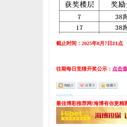
论
截止时间：2025年8月7
日21点
坛
往期每日竞猜开奖公示：
点击
淘帖
0
分享
0
收藏
0
最佳博彩推荐网!海博有你更精