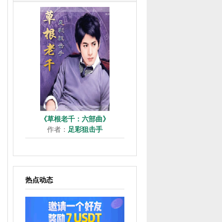
《草根老千：六部曲》
作者：
足彩狙击手
热点动态