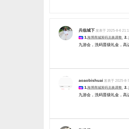
兵临城下
发表于 2025-8-6 21:
1.
海博商城筹码兑换调整
2.
九游会，洗码晋级礼金，高
aoaobishuai
发表于 2025-8-7
1.
海博商城筹码兑换调整
2.
九游会，洗码晋级礼金，高