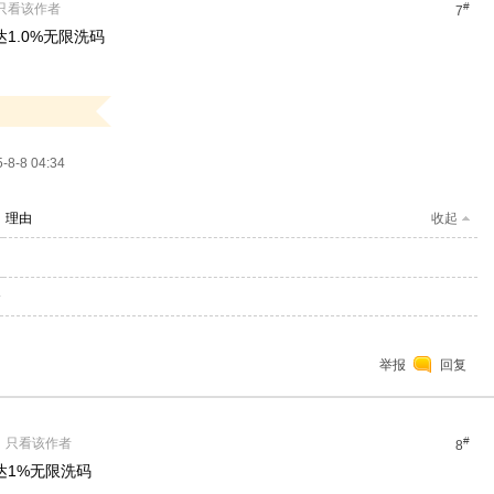
#
只看该作者
7
1.0%无限洗码
8-8 04:34
理由
收起
分
举报
回复
#
只看该作者
8
达1%无限洗码