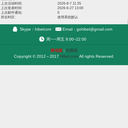
上次活动时间:
2026-8-7 11:35
上次发表时间:
2026-6-27 13:00
上次邮件通知:
0
所在时区:
使用系统默认
Skype：hibetcom
Email：
gohibet@gmail.com
周一~周五 8:00~22:00
移动版
电脑版
|
Copyright © 2012～2017
Hibet.com
All rights Reserved.