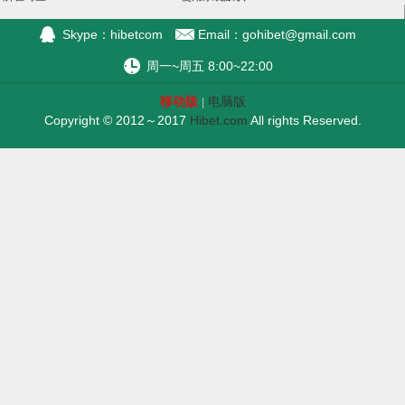
Skype：hibetcom
Email：
gohibet@gmail.com
周一~周五 8:00~22:00
移动版
电脑版
|
Copyright © 2012～2017
Hibet.com
All rights Reserved.