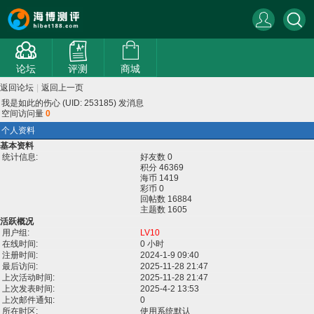
论坛
评测
商城
返回论坛
|
返回上一页
我是如此的伤心 (UID: 253185)
发消息
空间访问量
0
个人资料
基本资料
统计信息:
好友数 0
积分 46369
海币 1419
彩币 0
回帖数 16884
主题数 1605
活跃概况
用户组:
LV10
在线时间:
0 小时
注册时间:
2024-1-9 09:40
最后访问:
2025-11-28 21:47
上次活动时间:
2025-11-28 21:47
上次发表时间:
2025-4-2 13:53
上次邮件通知:
0
所在时区:
使用系统默认