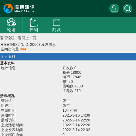
论坛
评测
商城
返回论坛
|
返回上一页
HIBETNO.2 (UID: 206085)
发消息
空间访问量
844
个人资料
基本资料
统计信息:
好友数 0
积分 18806
海币 17946
彩币 0
回帖数 7530
主题数 279
活跃概况
管理组:
版主
用户组:
版主
在线时间:
104 小时
注册时间:
2021-3-16 14:39
最后访问:
2022-2-14 22:20
上次活动时间:
2022-2-14 22:20
上次发表时间:
2022-2-14 22:32
上次邮件通知:
0