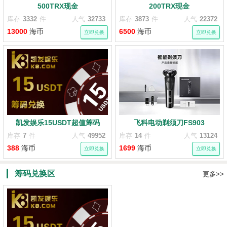
500TRX现金
200TRX现金
库存
3332
件
人气
32733
库存
3873
件
人气
22372
13000
海币
6500
海币
立即兑换
立即兑换
凯发娱乐15USDT超值筹码
飞科电动剃须刀FS903
库存
7
件
人气
49952
库存
14
件
人气
13124
388
海币
1699
海币
立即兑换
立即兑换
筹码兑换区
更多>>