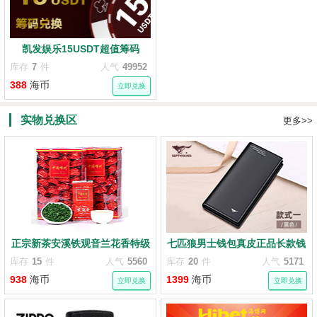
凯发娱乐15USDT超值筹码
库存
7
件
人气
49952
388
海币
立即兑换
实物兑换区
更多>>
正宗新茶安溪铁观音兰花香特级
七匹狼男士钱包真皮正品长款钱
秋茶浓香型茶叶500g
夹
库存
15
件
人气
5560
库存
20
件
人气
5171
938
海币
1399
海币
立即兑换
立即兑换