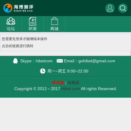
论坛
评测
商城
您需要先登录才能继续本操作
点击此链接进行跳转
Skype：hibetcom
Email：
gohibet@gmail.com
周一~周五 8:00~22:00
移动版
电脑版
|
Copyright © 2012～2017
Hibet.com
All rights Reserved.