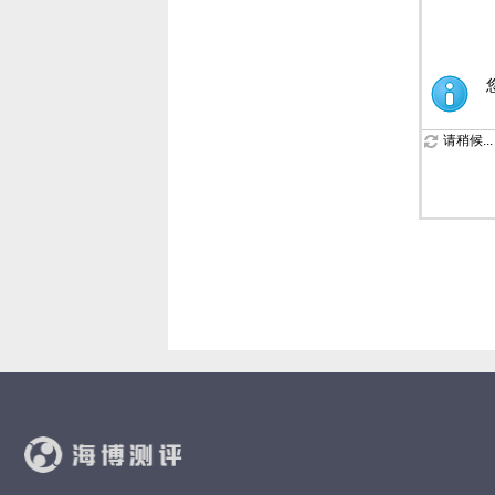
请稍候...