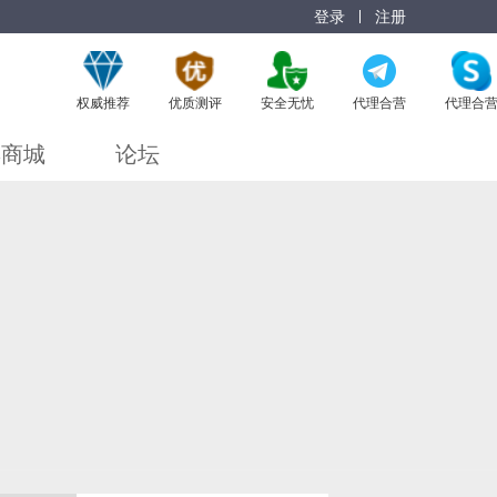
登录
注册
权威推荐
优质测评
安全无忧
代理合营
代理合
博商城
论坛