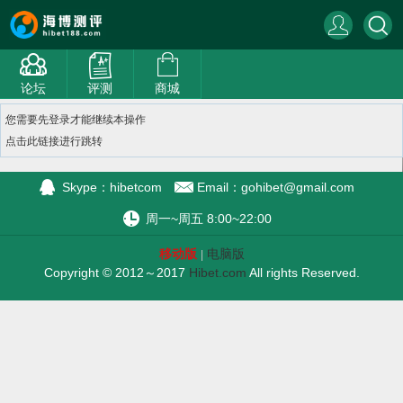
论坛
评测
商城
您需要先登录才能继续本操作
点击此链接进行跳转
Skype：hibetcom
Email：
gohibet@gmail.com
周一~周五 8:00~22:00
移动版
电脑版
|
Copyright © 2012～2017
Hibet.com
All rights Reserved.