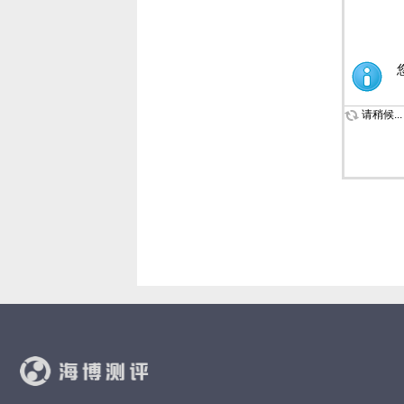
请稍候...