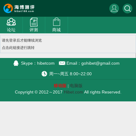
论坛
评测
商城
请先登录后才能继续浏览
点击此链接进行跳转
Skype：hibetcom
Email：
gohibet@gmail.com
周一~周五 8:00~22:00
移动版
电脑版
|
Copyright © 2012～2017
Hibet.com
All rights Reserved.