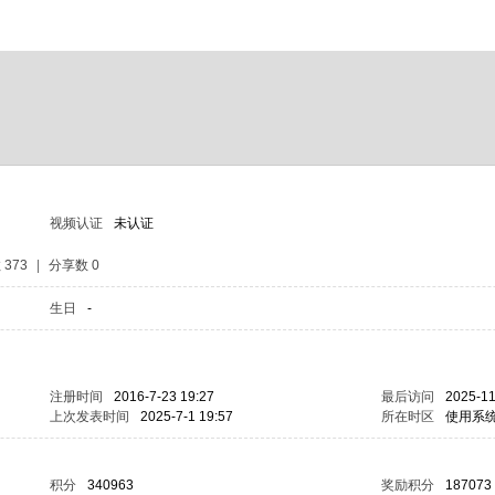
视频认证
未认证
373
|
分享数 0
生日
-
注册时间
2016-7-23 19:27
最后访问
2025-11
上次发表时间
2025-7-1 19:57
所在时区
使用系
积分
340963
奖励积分
187073