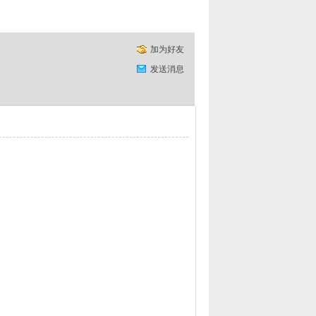
加为好友
发送消息