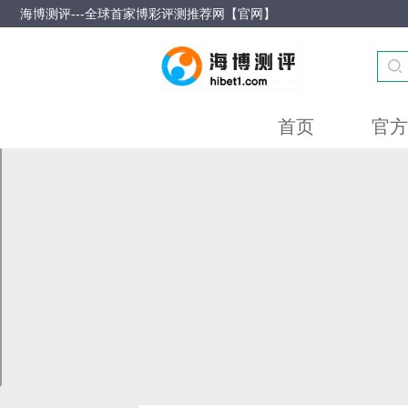
海博测评---全球首家博彩评测推荐网【官网】
首页
官方