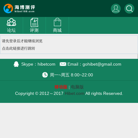
论坛
评测
商城
请先登录后才能继续浏览
点击此链接进行跳转
Skype：hibetcom
Email：
gohibet@gmail.com
周一~周五 8:00~22:00
移动版
电脑版
|
Copyright © 2012～2017
Hibet.com
All rights Reserved.