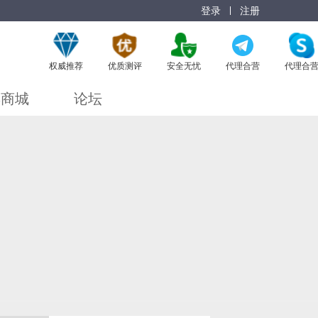
登录
注册
权威推荐
优质测评
安全无忧
代理合营
代理合
博商城
论坛