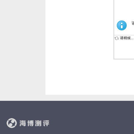
请稍候...