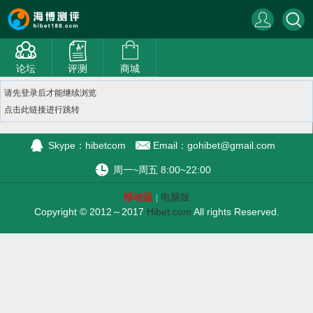
论坛
评测
商城
请先登录后才能继续浏览
点击此链接进行跳转
Skype：hibetcom
Email：
gohibet@gmail.com
周一~周五 8:00~22:00
移动版
电脑版
|
Copyright © 2012～2017
Hibet.com
All rights Reserved.