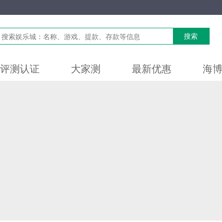
搜索
评测认证
大家测
最新优惠
海