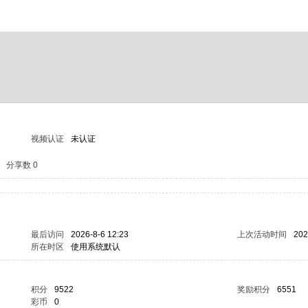
视频认证
未认证
|
分享数 0
最后访问
2026-8-6 12:23
上次活动时间
202
所在时区
使用系统默认
积分
9522
奖励积分
6551
彩币
0