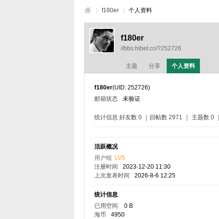
f180er
个人资料
f180er
//bbs.hibet.co/?252726
海
›
›
主题
分享
个人资料
f180er
(UID: 252726)
邮箱状态
未验证
统计信息
好友数 0
|
回帖数 2971
|
主题数 0
活跃概况
博
用户组
LV5
注册时间
2023-12-20 11:30
上次发表时间
2026-8-6 12:25
统计信息
已用空间
0 B
海币
4950