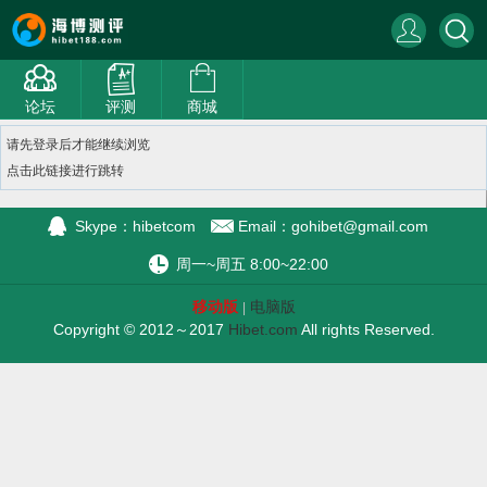
论坛
评测
商城
请先登录后才能继续浏览
点击此链接进行跳转
Skype：hibetcom
Email：
gohibet@gmail.com
周一~周五 8:00~22:00
移动版
电脑版
|
Copyright © 2012～2017
Hibet.com
All rights Reserved.