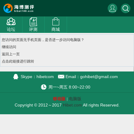
论坛
评测
商城
您访问的页面无手机页面，是否进一步访问电脑版？
继续访问
返回上一页
点击此链接进行跳转
Skype：hibetcom
Email：
gohibet@gmail.com
周一~周五 8:00~22:00
移动版
电脑版
|
Copyright © 2012～2017
Hibet.com
All rights Reserved.