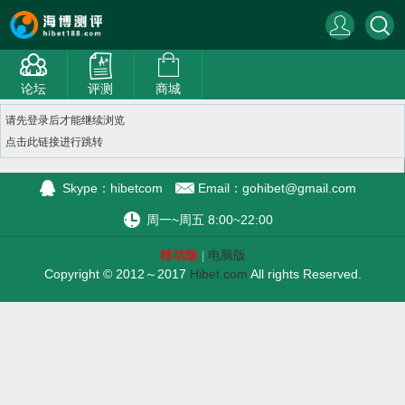
论坛
评测
商城
请先登录后才能继续浏览
点击此链接进行跳转
Skype：hibetcom
Email：
gohibet@gmail.com
周一~周五 8:00~22:00
移动版
电脑版
|
Copyright © 2012～2017
Hibet.com
All rights Reserved.