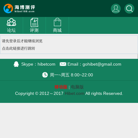
论坛
评测
商城
请先登录后才能继续浏览
点击此链接进行跳转
Skype：hibetcom
Email：
gohibet@gmail.com
周一~周五 8:00~22:00
移动版
电脑版
|
Copyright © 2012～2017
Hibet.com
All rights Reserved.