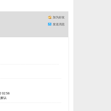
加为好友
发送消息
2 02:56
统默认