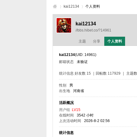
kai12134
个人资料
kai12134
//bbs.hibet.co/?14961
海
›
›
主题
分享
个人资料
kai12134
(UID: 14961)
邮箱状态
未验证
统计信息
好友数 15
|
回帖数 117929
|
主题数 
性别
男
出生地
河南省
博
活跃概况
用户组
LV15
在线时间
3542 小时
上次活动时间
2026-8-2 02:56
统计信息