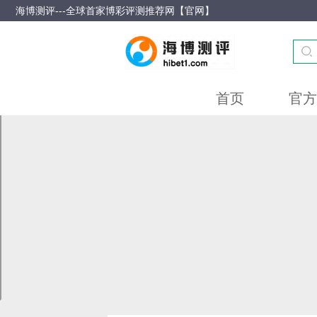
海博测评---全球首家博彩评测推荐网【官网】
首页
官方