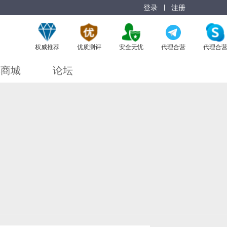
登录
注册
权威推荐
优质测评
安全无忧
代理合营
代理合
博商城
论坛