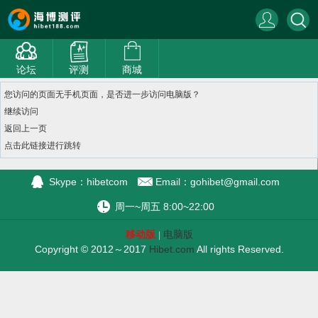
论坛
评测
商城
您访问的页面无手机页面，是否进一步访问电脑版？
继续访问
返回上一页
点击此链接进行跳转
Skype：hibetcom
Email：
gohibet@gmail.com
周一~周五 8:00~22:00
移动版
电脑版
|
Copyright © 2012～2017
Hibet.com
All rights Reserved.