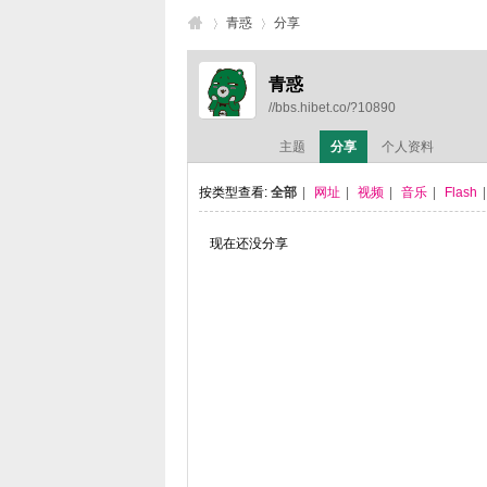
青惑
分享
青惑
//bbs.hibet.co/?10890
海
›
›
主题
分享
个人资料
按类型查看:
全部
|
网址
|
视频
|
音乐
|
Flash
|
现在还没分享
博