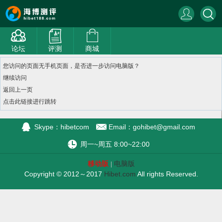
论坛
评测
商城
您访问的页面无手机页面，是否进一步访问电脑版？
继续访问
返回上一页
点击此链接进行跳转
Skype：hibetcom
Email：
gohibet@gmail.com
周一~周五 8:00~22:00
移动版
电脑版
|
Copyright © 2012～2017
Hibet.com
All rights Reserved.