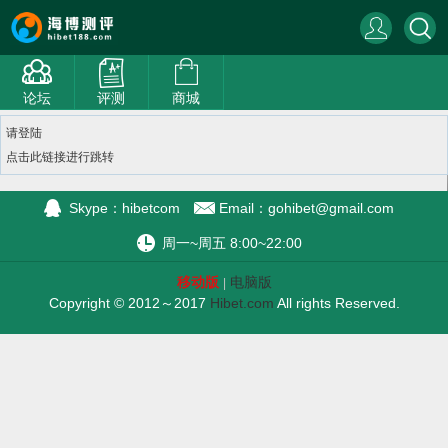
论坛
评测
商城
请登陆
点击此链接进行跳转
Skype：hibetcom
Email：
gohibet@gmail.com
周一~周五 8:00~22:00
移动版
电脑版
|
Copyright © 2012～2017
Hibet.com
All rights Reserved.