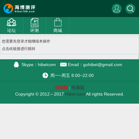
论坛
评测
商城
您需要先登录才能继续本操作
点击此链接进行跳转
Skype：hibetcom
Email：
gohibet@gmail.com
周一~周五 8:00~22:00
移动版
电脑版
|
Copyright © 2012～2017
Hibet.com
All rights Reserved.