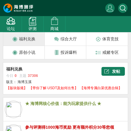
论坛
评测
商城
福利兑换
综合大厅
体育竞技
原创小说
投诉爆料
戒赌专区
福利兑换
发帖
今日
0
主题
37306
版主：
海博玉溪
【版块版规】
【带你了解 USDT及如何出售】
【海博专属白菜优惠合辑】
★ 海博网核心价值：能为玩家提供什么 ★
参与评测得1000海币奖励 更有额外积分30等您领