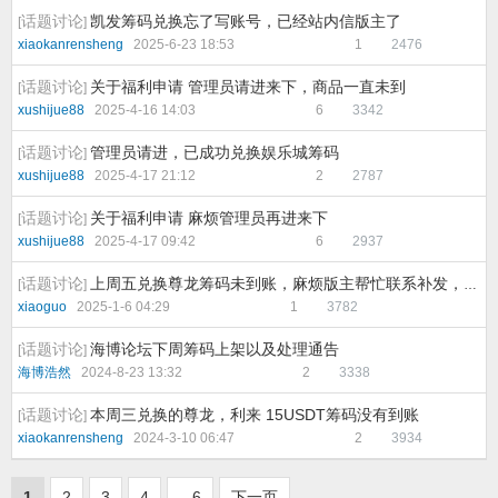
话题讨论
凯发筹码兑换忘了写账号，已经站内信版主了
[
]
xiaokanrensheng
2025-6-23 18:53
1
2476
话题讨论
关于福利申请 管理员请进来下，商品一直未到
[
]
xushijue88
2025-4-16 14:03
6
3342
话题讨论
管理员请进，已成功兑换娱乐城筹码
[
]
xushijue88
2025-4-17 21:12
2
2787
话题讨论
关于福利申请 麻烦管理员再进来下
[
]
xushijue88
2025-4-17 09:42
6
2937
话题讨论
上周五兑换尊龙筹码未到账，麻烦版主帮忙联系补发，谢谢了
[
]
xiaoguo
2025-1-6 04:29
1
3782
话题讨论
海博论坛下周筹码上架以及处理通告
[
]
海博浩然
2024-8-23 13:32
2
3338
话题讨论
本周三兑换的尊龙，利来 15USDT筹码没有到账
[
]
xiaokanrensheng
2024-3-10 06:47
2
3934
1
2
3
4
.. 6
下一页