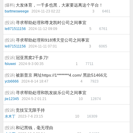
爆料
大发体育，一千多也黑，大家要远离这个平台！
[
]
bartmesweege
2024-11-23 02:22
3
6461
投诉
寻求帮助处理和尊龙凯时公司之间事宜
[
]
le871511156
2024-11-12 09:09
5
6761
投诉
寻求帮助处理和918博天堂公司之间事宜
[
]
le871511156
2024-11-11 07:01
3
6065
投诉
冠亚黑窝2千多刀!
[
]
fsluwei
2024-9-3 00:35
1
7711
投诉
被新普京 网址https://1********4.com/ 黑款51466元
[
]
ycb6666
2024-8-14 18:47
4
7923
投诉
寻求帮助处理和凯发娱乐公司之间事宜
[
]
jie12345
2024-5-2 01:21
10
12874
投诉
竞技宝无限手持
[
]
水木丁
2023-7-6 23:15
10
16309
投诉
和记黑钱，毫无理由
[
]