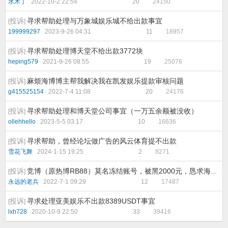
水木丁
2022-10-2 22:54
20
24150
投诉
寻求帮助处理与万象城娱乐城不给出款事宜
[
]
199999297
2023-9-26 04:31
11
18957
投诉
寻求帮助处理博天堂不给出款3772块
[
]
heping579
2021-9-26 08:55
19
25076
投诉
麻烦海博博主帮我解决我在凯发娱乐提款审核问题
[
]
g415525154
2022-7-4 11:08
20
24176
投诉
寻求帮助处理和博天堂公司事宜（一万五余额被没收）
[
]
ollehhello
2023-5-5 03:17
10
16636
投诉
寻求帮助，曾经论坛做广告的风云体育提不出款
[
]
雪花飞舞
2024-1-15 19:25
2
8271
投诉
竞博（原热博RB88）莫名冻结账号，被黑2000元，恳求海博论坛解决
[
]
永远的老兵
2022-7-1 09:29
12
17487
投诉
寻求处理亚美娱乐不出款8389USDT事宜
[
]
lxh728
2020-10-9 22:50
33
39416