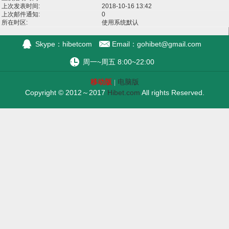
上次发表时间:
2018-10-16 13:42
上次邮件通知:
0
所在时区:
使用系统默认
Skype：hibetcom
Email：
gohibet@gmail.com
周一~周五 8:00~22:00
移动版
电脑版
|
Copyright © 2012～2017
Hibet.com
All rights Reserved.