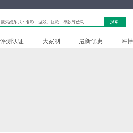
搜索
评测认证
大家测
最新优惠
海