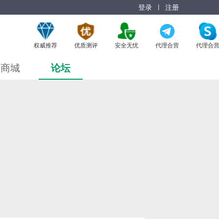
登录
注册
权威推荐
优质测评
安全无忧
代理合营
代理合
博商城
论坛