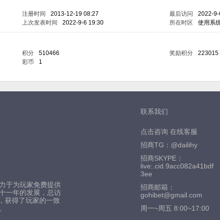
注册时间
2013-12-19 08:27
最后访问
2022-9-
上次发表时间
2022-9-6 19:30
所在时区
使用系
积分
510466
奖励积分
223015
彩币
1
联系我们
点击咨询 在线客服
招商TG：@dailihy
招商SKYPE：
live:.cid.9acc082a41bdf
3ee
致力于为玩家免费提供
招商邮箱：
过十一年的发展，总访
gohibet@gmail.com
，获得了玩家的一致
。
周一~周五 8:00~17:00